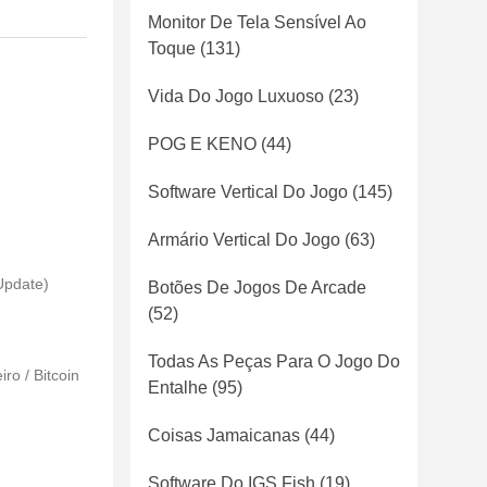
Monitor De Tela Sensível Ao
Toque
(131)
Vida Do Jogo Luxuoso
(23)
POG E KENO
(44)
Software Vertical Do Jogo
(145)
Armário Vertical Do Jogo
(63)
Update)
Botões De Jogos De Arcade
(52)
Todas As Peças Para O Jogo Do
ro / Bitcoin
Entalhe
(95)
Coisas Jamaicanas
(44)
Software Do IGS Fish
(19)