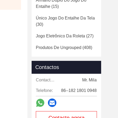
Armário Duplo Do Jogo Do
Entalhe
(15)
Único Jogo Do Entalhe Da Tela
(30)
Jogo Eletrônico Da Roleta
(27)
Produtos De Ungrouped
(408)
Contactos
Contactos:
Mr. Mila
Telefone:
86--182 1801 0948
Contacte agora