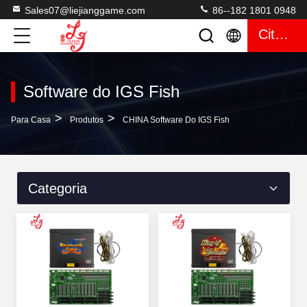
Sales07@liejianggame.com
86--182 1801 0948
Citações
Software do IGS Fish
>
>
Para Casa
Produtos
CHINA Software Do IGS Fish
Categoria