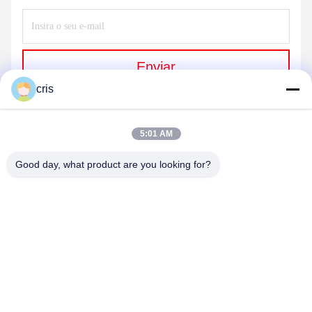
Enviar
cris
5:01 AM
Good day, what product are you looking for?
GUANGZHOU LIE JIANG ELECTRONIC
TECHNOLOGY CO., LTD.
Sales07@liejianggame.com
86--182 1801 0948
No.105, o norte da estrada de Shixin, Kengtou, área de