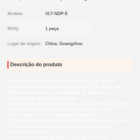
Modelo:
VLT-NDP-E
MOQ:
1 peça
Lugar de origem:
China, Guangzhou
Descrição do produto
A Liejiang Electronic Technology Co., Ltd. é uma
empresa líder especializada na produção integrada,
Desenvolvimento e investigação de software e
hardware de máquinas de jogo.
são especificamente concebidos para serem utilizados
em máquinas-jogo de vídeo dos casinos e são
conhecidos pela sua qualidade superior.
Com uma ampla gama de estilos de botões disponíveis,
incluindo formas circulares, ovais, quadradas e
retangulares, nós
Com uma clientela global, a Lijiang Electronic