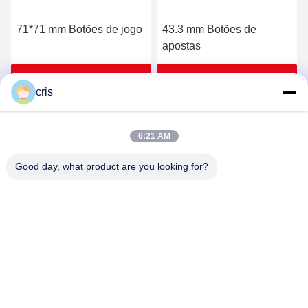
71*71 mm Botões de jogo
43.3 mm Botões de
apostas
Obtenha o melhor preço
Obtenha o melhor preço
cris
6:21 AM
Good day, what product are you looking for?
GUANGZHOU LIE JIANG ELECTRONIC
TECHNOLOGY CO., LTD.
Sales07@liejianggame.com
86--182 1801 0948
No.105, o norte da estrada de Shixin, Kengtou, área de