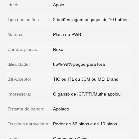
Ideck:
Apoio
Tipo dos botões:
2 botões jogam ou jogos de 10 botões
Material:
Placa do PWB
Cor das placas:
Roxo
dificuldade:
85%-99% pague para fora
Bill Acceptor:
TIC ou ITL ou JCM ou MEI Brand
Impressora:
O ganso de ICT/PTI/Mutha apoiou
Sistema do bando:
Apoiado
Os pinos aproveitam:
Poder de 36 pinos e de 10 pinos
Lugar:
Guangzhou China