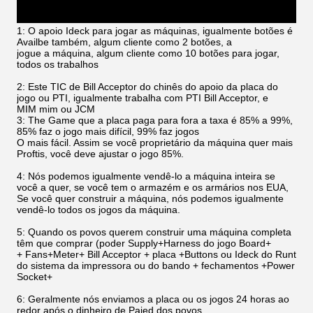
1: O apoio Ideck para jogar as máquinas, igualmente botões é
Availbe também, algum cliente como 2 botões, a
jogue a máquina, algum cliente como 10 botões para jogar,
todos os trabalhos
2: Este TIC de Bill Acceptor do chinês do apoio da placa do
jogo ou PTI, igualmente trabalha com PTI Bill Acceptor, e
MIM mim ou JCM
3: The Game que a placa paga para fora a taxa é 85% a 99%,
85% faz o jogo mais difícil, 99% faz jogos
O mais fácil. Assim se você proprietário da máquina quer mais
Proftis, você deve ajustar o jogo 85%.
4: Nós podemos igualmente vendê-lo a máquina inteira se
você a quer, se você tem o armazém e os armários nos EUA,
Se você quer construir a máquina, nós podemos igualmente
vendê-lo todos os jogos da máquina.
5: Quando os povos querem construir uma máquina completa
têm que comprar (poder Supply+Harness do jogo Board+
+ Fans+Meter+ Bill Acceptor + placa +Buttons ou Ideck do Runt
do sistema da impressora ou do bando + fechamentos +Power
Socket+
6: Geralmente nós enviamos a placa ou os jogos 24 horas ao
redor após o dinheiro de Paied dos povos.