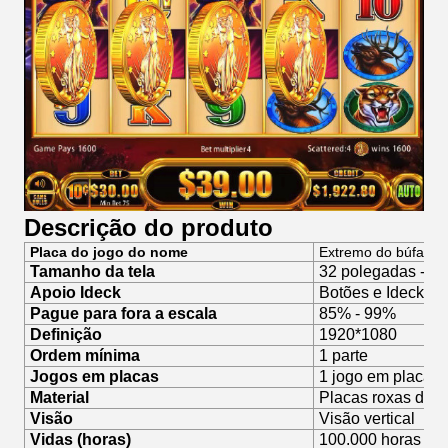
Descrição do produto
Placa do jogo do nome
Extremo do búfalo
Tamanho da tela
32 polegadas -43 
Apoio Ideck
Botões e Ideck am
Pague para fora a escala
85% - 99%
Definição
1920*1080
Ordem mínima
1 parte
Jogos em placas
1 jogo em placas 
Material
Placas roxas do
Visão
Visão vertical
Vidas (horas)
100.000 horas