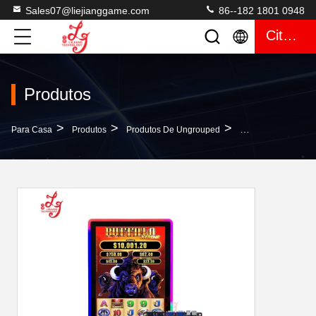
Sales07@liejianggame.com
86--182 1801 0948
Citações
Produtos
>
>
>
Para Casa
Produtos
Produtos De Ungrouped
O PWB De Jogo Ext