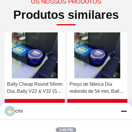
OS NOSSOS PRODUTOS
Produtos similares
Preço de fábrica Dia
Botão Bally, Dia redondo
redondo de 54 mm, Bally
de 54 mm, Bally V22 e
V22 & V32 (SP-RND-
V32 (SP-RND-Bally)
Bally) Bally Button para
Obtenha o melhor preço
Obtenha o melhor preço
cris
venda
3:40 PM