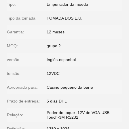
Tipo:
Empurrador da moeda
Tipo da tomada:
TOMADA DOS E.U.
Garantia:
12 meses
MOQ:
grupo 2
versão:
Inglês-espanhol
tensão:
12VDC
Apropriado para:
Casino pequeno da barra
Prazo de entrega:
5 dias DHL
Poder do toque -12V de VGA-USB
Relação:
Touch-3M RS232
Definição:
1280 x 1024