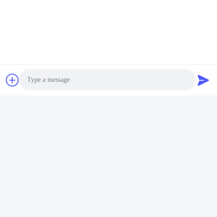
Photo
Video Call
Audio Call