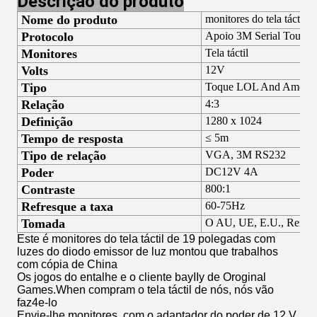
Descrição do produto
Nome do produto
monitores do tela táctil 
Protocolo
Apoio 3M Serial Touch 
Monitores
Tela táctil
Volts
12V
Tipo
Toque LOL And America
Relação
4:3
Definição
1280 x 1024
Tempo de resposta
≤ 5m
Tipo de relação
VGA, 3M RS232
Poder
DC12V 4A
Contraste
800:1
Refresque a taxa
60-75Hz
Tomada
O AU, UE, E.U., Reino U
Este é monitores do tela táctil de 19 polegadas com
luzes do diodo emissor de luz montou que trabalhos
com cópia de China
Os jogos do entalhe e o cliente bayIIy de Oroginal
Games.When compram o tela táctil de nós, nós vão
faz4e-lo
Envie-lhe monitores, com o adaptador do poder de 12 V,