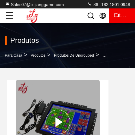
Sales07@liejianggame.com
86--182 1801 0948
Citações
Produtos
>
>
>
Para Casa
Produtos
Produtos De Ungrouped
19 Tela Táctil In