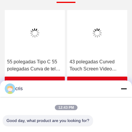
55 polegadas Tipo C 55
43 polegadas Curved
polegadas Curva de tela
Touch Screen Video
sensível ao toque Video
Skilled Gaming
Skilled Gaming
TouchMonitors para
Obtenha o melhor preço
Obtenha o melhor preço
cris
TouchMonitors para Bally
máquinas de jogos Bally
original máquinas de
originais para venda
jogos para venda
12:43 PM
Good day, what product are you looking for?