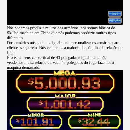
Nós podemos produzir muitos dos armários, nós somos fábrica de
Skilled machine em China que nós podemos produzir muitos tipos
diferentes
Dos armários nós podemos igualmente personalizar os armários para
clientes se querem. Nós vendemos a maioria da máquina da relação do
fogo
É o écran sensível vertical de 43 polegadas e igualmente nós
vendemos muita relação curvada 43 polegadas do fogo fazemos à
máquina demasiado.