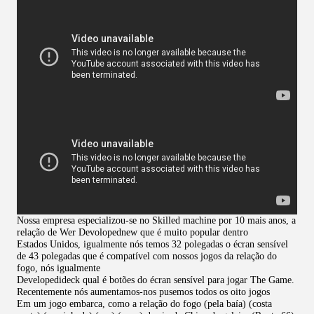
Nossa empresa especializou-se no Skilled machine por 10 mais anos, a
relação de Wer Devolopednew que é muito popular dentro
Estados Unidos, igualmente nós temos 32 polegadas o écran sensível
de 43 polegadas que é compatível com nossos jogos da relação do
fogo, nós igualmente
Developedideck qual é botões do écran sensível para jogar The Game.
Recentemente nós aumentamos-nos pusemos todos os oito jogos
Em um jogo embarca, como a relação do fogo (pela baía) (costa