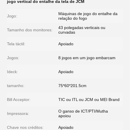
jogo vertical do entalhe da tela de JCM
Máquinas de jogo do entalhe da
Jogo:
relação do fogo
43 polegadas verticais ou
Tamanho dos monitores:
curvadas
Tela táctil:
Apoiado
Jogos:
8 jogos em um jogo embarcam
Ideck:
Apoiado
tamanho:
75*60*201.5cm
Bill Acceptor:
TIC ou ITL ou JCM ou MEI Brand
O ganso de ICT/PTI/Mutha
Impressora:
apoiou
Chave nos créditos:
Apoiado