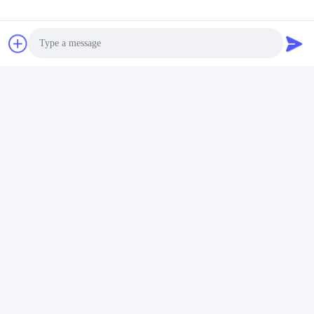
Photo
Video Call
Audio Call