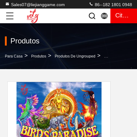
Sales07@liejianggame.com
86--182 1801 0948
Citações
Produtos
>
>
>
Para Casa
Produtos
Produtos De Ungrouped
Pássaros Paradise 