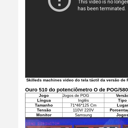
Skilleds machines video do tela táctil da versão d
Ouro 510 do potenciômetro O de POG/580/
Jogo
Jogos de POG
Versã
Língua
Inglês
Tipo
Tamanho
71*46*125 Cm
Luga
Tensão
110V/ 220V
Porcent
Monitor
Samsung
Jogo