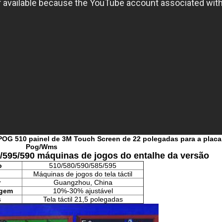
e POG 510 painel de 3M Touch Screen de 22 polegadas para a placa
Pog/Wms
595/590 máquinas de jogos do entalhe da versão
o
510/580/590/585/595
Máquinas de jogos do tela táctil
r
Guangzhou, China
agem
10%-30% ajustável
s
Tela táctil 21,5 polegadas