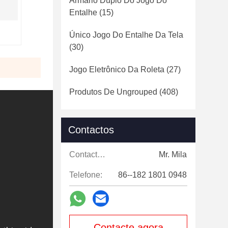
Armário Duplo Do Jogo Do
Entalhe
(15)
Único Jogo Do Entalhe Da Tela
(30)
Jogo Eletrônico Da Roleta
(27)
Produtos De Ungrouped
(408)
Contactos
Contactos:
Mr. Mila
Telefone:
86--182 1801 0948
Contacte agora