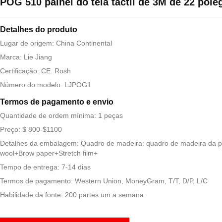
POG 510 painel do tela táctil de 3M de 22 pol
Detalhes do produto
Lugar de origem: China Continental
Marca: Lie Jiang
Certificação: CE. Rosh
Número do modelo: LJPOG1
Termos de pagamento e envio
Quantidade de ordem mínima: 1 peças
Preço: $ 800-$1100
Detalhes da embalagem: Quadro de madeira: quadro de madeira da p
wool+Brow paper+Stretch film+
Tempo de entrega: 7-14 dias
Termos de pagamento: Western Union, MoneyGram, T/T, D/P, L/C
Habilidade da fonte: 200 partes um a semana