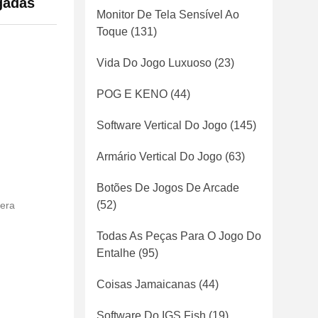
egadas
Monitor De Tela Sensível Ao
Toque
(131)
Vida Do Jogo Luxuoso
(23)
POG E KENO
(44)
Software Vertical Do Jogo
(145)
Armário Vertical Do Jogo
(63)
Botões De Jogos De Arcade
(52)
era
Todas As Peças Para O Jogo Do
Entalhe
(95)
Coisas Jamaicanas
(44)
Software Do IGS Fish
(19)