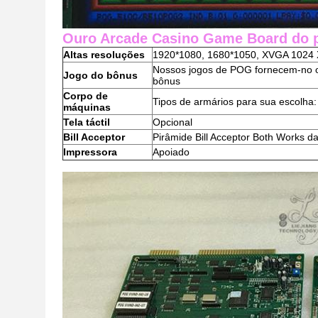
Ouro Arcade Casino Game Board do p
Altas resoluções
1920*1080, 1680*1050, XVGA 1024 
Nossos jogos de POG fornecem-no o
Jogo do bônus
bônus
Corpo de
Tipos
de armários para sua escolha:
máquinas
Tela táctil
Opcional
Bill Acceptor
Pirâmide Bill Acceptor Both Works da 
Impressora
Apoiado