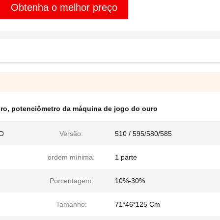
Obtenha o melhor preço
uro
,
potenciômetro da máquina de jogo do ouro
O
Versão:
510 / 595/580/585
ordem mínima:
1 parte
Porcentagem:
10%-30%
Tamanho:
71*46*125 Cm