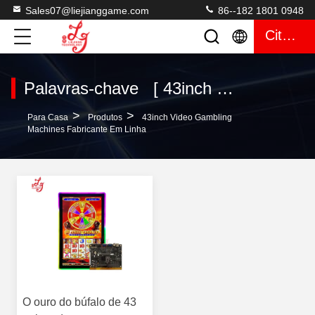
Sales07@liejianggame.com
86--182 1801 0948
Citações
Palavras-chave [ 43inch video gambling machines ] Compatibilidade 1 produtos
>
>
Para Casa
Produtos
43inch Video Gambling
Machines Fabricante Em Linha
O ouro do búfalo de 43