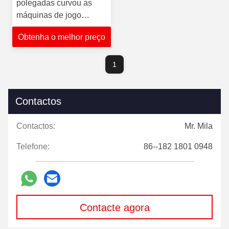
polegadas curvou as
máquinas de jogo
modelo do écran
Obtenha o melhor preço
sensível dos jogos de
jogo do entalhe de With
Ideck Video
1
Contactos
Contactos:
Mr. Mila
Telefone:
86--182 1801 0948
Contacte agora